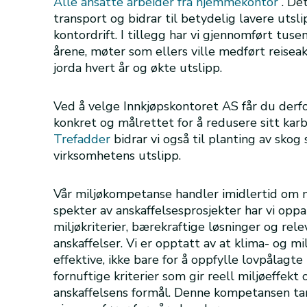
Alle ansatte arbeider fra hjemmekontor
. De
transport og bidrar til betydelig lavere uts
kontordrift. I tillegg har vi gjennomført tu
årene, møter som ellers ville medført reiseak
jorda hvert år og økte utslipp.
Ved å velge Innkjøpskontoret AS får du derf
konkret og målrettet for å redusere sitt kar
Trefadder
bidrar vi også til planting av sko
virksomhetens utslipp.
Vår miljøkompetanse handler imidlertid om 
spekter av anskaffelsesprosjekter har vi opp
miljøkriterier, bærekraftige løsninger og rele
anskaffelser. Vi er opptatt av at klima- og m
effektive, ikke bare for å oppfylle lovpålagte 
fornuftige kriterier som gir reell miljøeffek
anskaffelsens formål. Denne kompetansen tar 