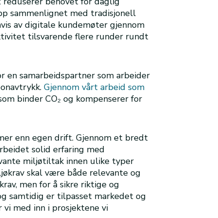
t reduserer behovet for daglig
lipp sammenlignet med tradisjonell
senvis av digitale kundemøter gjennom
tivitet tilsvarende flere runder rundt
or en samarbeidspartner som arbeider
bonavtrykk.
Gjennom vårt arbeid som
g som binder CO₂ og kompenserer for
mer enn egen drift. Gjennom et bredt
arbeidet solid erfaring med
vante miljøtiltak innen ulike typer
iljøkrav skal være både relevante og
krav, men for å sikre riktige og
t og samtidig er tilpasset markedet og
vi med inn i prosjektene vi