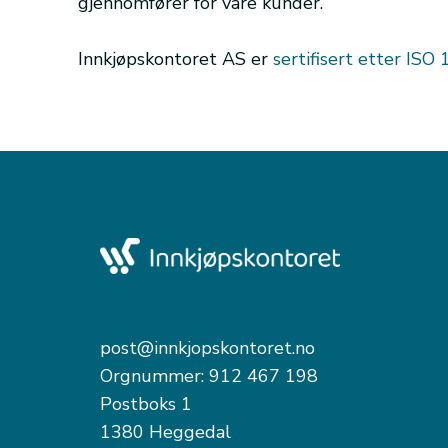
gjennomfører for våre kunder.
Innkjøpskontoret AS er
sertifisert etter IS
post@innkjopskontoret.no
Orgnummer: 912 467 198
Postboks 1
1380 Heggedal