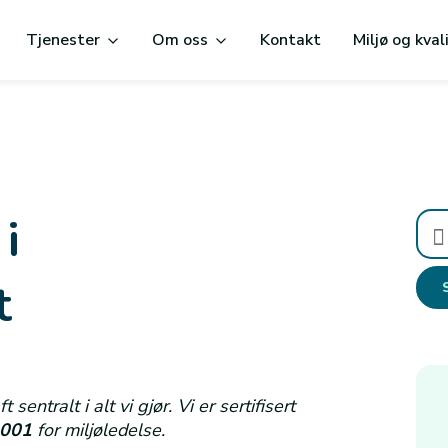
Tjenester
Om oss
Kontakt
Miljø og kval
i
Søk
etter
t
entralt i alt vi gjør. Vi er sertifisert
4001
for miljøledelse.