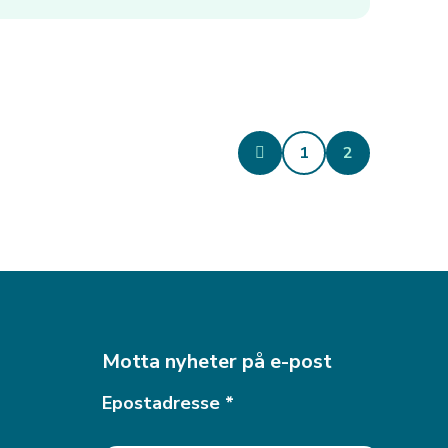
1
2
Sid
Motta nyheter på e-post
Epostadresse
*