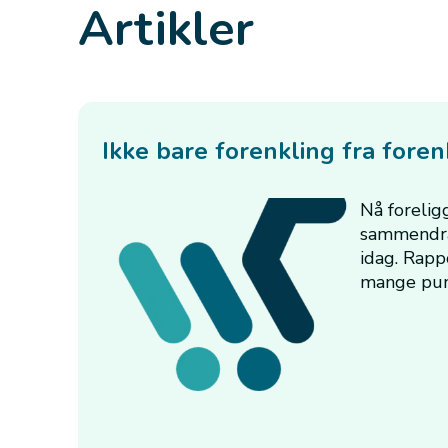
Artikler
Ikke bare forenkling fra fore
Nå forelig
sammendrag
idag. Rapp
mange punk