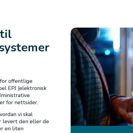
til
asystemer
for offentlige
pel EPJ (elektronisk
ministrative
r for nettsider.
ordan vi skal
 levert den eller de
r en liten