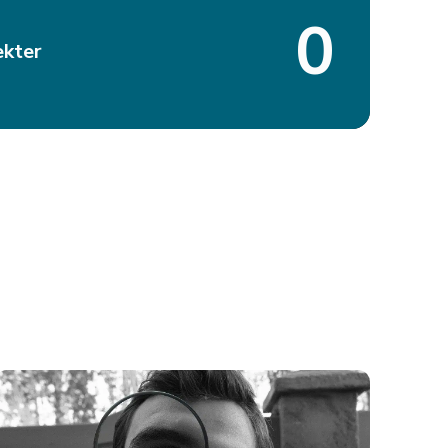
0
ekter