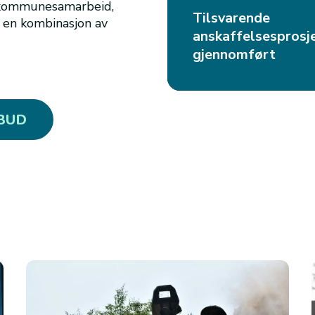
t kommunesamarbeid,
Tilsvarende
r en kombinasjon av
anskaffelsesprosj
gjennomført
LBUD