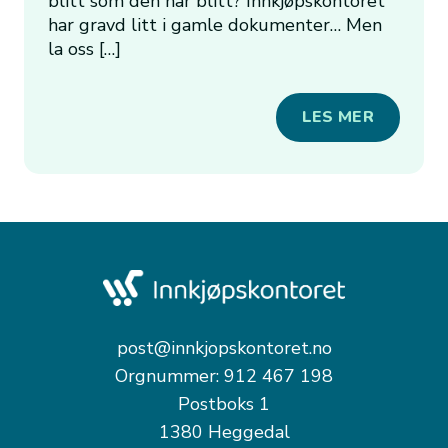
blitt som den har blitt? Innkjøpskontoret
har gravd litt i gamle dokumenter… Men
la oss […]
LES MER
post@innkjopskontoret.no
Orgnummer: 912 467 198
Postboks 1
1380 Heggedal