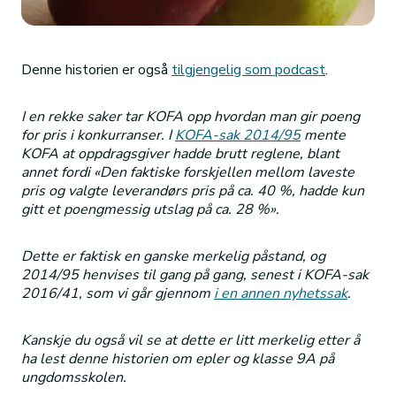
Denne historien er også
tilgjengelig som podcast
.
I en rekke saker tar KOFA opp hvordan man gir poeng
for pris i konkurranser. I
KOFA-sak 2014/95
mente
KOFA at oppdragsgiver hadde brutt reglene, blant
annet fordi «Den faktiske forskjellen mellom laveste
pris og valgte leverandørs pris på ca. 40 %, hadde kun
gitt et poengmessig utslag på ca. 28 %».
Dette er faktisk en ganske merkelig påstand, og
2014/95 henvises til gang på gang, senest i KOFA-sak
2016/41, som vi går gjennom
i en annen nyhetssak
.
Kanskje du også vil se at dette er litt merkelig etter å
ha lest denne historien om epler og klasse 9A på
ungdomsskolen.