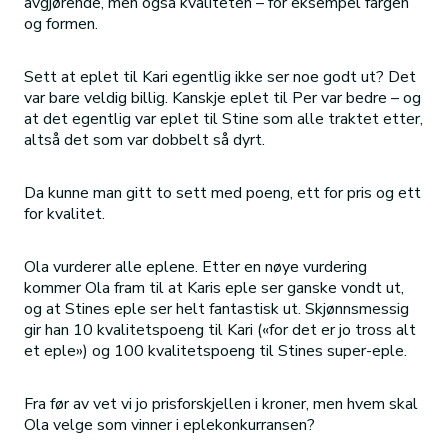
avgjørende, men også kvaliteten – for eksempel fargen
og formen.
Sett at eplet til Kari egentlig ikke ser noe godt ut? Det
var bare veldig billig. Kanskje eplet til Per var bedre – og
at det egentlig var eplet til Stine som alle traktet etter,
altså det som var dobbelt så dyrt.
Da kunne man gitt to sett med poeng, ett for pris og ett
for kvalitet.
Ola vurderer alle eplene. Etter en nøye vurdering
kommer Ola fram til at Karis eple ser ganske vondt ut,
og at Stines eple ser helt fantastisk ut. Skjønnsmessig
gir han 10 kvalitetspoeng til Kari («for det er jo tross alt
et eple») og 100 kvalitetspoeng til Stines super-eple.
Fra før av vet vi jo prisforskjellen i kroner, men hvem skal
Ola velge som vinner i eplekonkurransen?