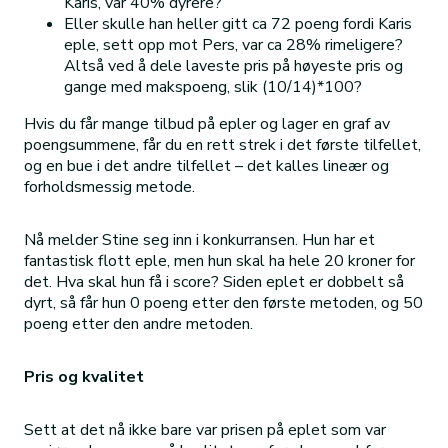
Karis, var 40% dyrere?
Eller skulle han heller gitt ca 72 poeng fordi Karis
eple, sett opp mot Pers, var ca 28% rimeligere?
Altså ved å dele laveste pris på høyeste pris og
gange med makspoeng, slik (10/14)*100?
Hvis du får mange tilbud på epler og lager en graf av
poengsummene, får du en rett strek i det første tilfellet,
og en bue i det andre tilfellet – det kalles lineær og
forholdsmessig metode.
Nå melder Stine seg inn i konkurransen. Hun har et
fantastisk flott eple, men hun skal ha hele 20 kroner for
det. Hva skal hun få i score? Siden eplet er dobbelt så
dyrt, så får hun 0 poeng etter den første metoden, og 50
poeng etter den andre metoden.
Pris og kvalitet
Sett at det nå ikke bare var prisen på eplet som var