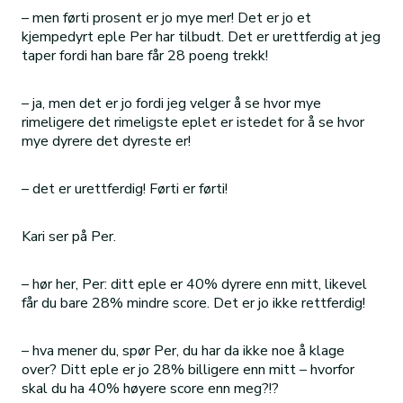
– men førti prosent er jo mye mer! Det er jo et
kjempedyrt eple Per har tilbudt. Det er urettferdig at jeg
taper fordi han bare får 28 poeng trekk!
– ja, men det er jo fordi jeg velger å se hvor mye
rimeligere det rimeligste eplet er istedet for å se hvor
mye dyrere det dyreste er!
– det er urettferdig! Førti er førti!
Kari ser på Per.
– hør her, Per: ditt eple er 40% dyrere enn mitt, likevel
får du bare 28% mindre score. Det er jo ikke rettferdig!
– hva mener du, spør Per, du har da ikke noe å klage
over? Ditt eple er jo 28% billigere enn mitt – hvorfor
skal du ha 40% høyere score enn meg?!?