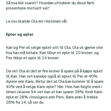
Så hva blir svaret? Hvordan uttrykker du disse førti
prosentene motsatt vei?
La oss blande Ola inn i historien vår.
Epler og epler
Kari og Per vil selge eplet sitt til Ola. Ola vil gjerne vite
hva han må betale. Kari tilbyr et eple til 10 kroner, og
Per tilbyr et eple til 14 kroner.
Da vet Ola at det er fire kroner å spare på å kjøpe eplet
til Kari. Han vet kanskje også at eplet til Per er 40%
dyrere enn Karis. Betyr det at Ola kan komme til å spare
40% ved å velge Karis eple? Nei. Hvis han fulgte med i
timen i klasse 9A vet han at han sparer 28%, fordi Karis
eple er 28%
rimeligere
enn Pers. Bare prøv å trekke
28% fra 14, så ser du.