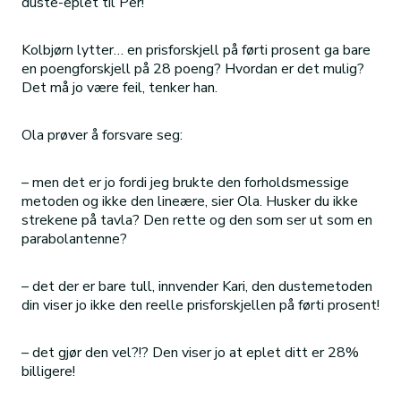
duste-eplet til Per!
Kolbjørn lytter… en prisforskjell på førti prosent ga bare
en poengforskjell på 28 poeng? Hvordan er det mulig?
Det må jo være feil, tenker han.
Ola prøver å forsvare seg:
– men det er jo fordi jeg brukte den forholdsmessige
metoden og ikke den lineære, sier Ola. Husker du ikke
strekene på tavla? Den rette og den som ser ut som en
parabolantenne?
– det der er bare tull, innvender Kari, den dustemetoden
din viser jo ikke den reelle prisforskjellen på førti prosent!
– det gjør den vel?!? Den viser jo at eplet ditt er 28%
billigere!