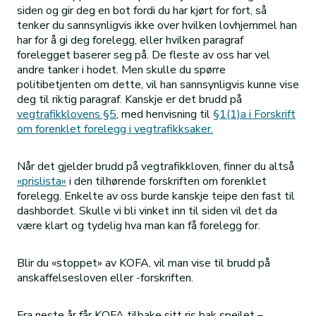
siden og gir deg en bot fordi du har kjørt for fort, så
tenker du sannsynligvis ikke over hvilken lovhjemmel han
har for å gi deg forelegg, eller hvilken paragraf
forelegget baserer seg på. De fleste av oss har vel
andre tanker i hodet. Men skulle du spørre
politibetjenten om dette, vil han sannsynligvis kunne vise
deg til riktig paragraf. Kanskje er det brudd på
vegtrafikklovens §5
, med henvisning til
§1(1)a i Forskrift
om forenklet forelegg i vegtrafikksaker.
Når det gjelder brudd på vegtrafikkloven, finner du altså
«prislista»
i den tilhørende forskriften om forenklet
forelegg. Enkelte av oss burde kanskje teipe den fast til
dashbordet. Skulle vi bli vinket inn til siden vil det da
være klart og tydelig hva man kan få forelegg for.
Blir du «stoppet» av KOFA, vil man vise til brudd på
anskaffelsesloven eller -forskriften.
Fra neste år får KOFA tilbake sitt ris bak speilet –