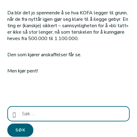
Da blir det jo spennende å se hva KOFA legger til grunn,
når de fra nyttår igjen gjør seg klare til å ilegge gebyr. En
ting er (kanskje) sikkert – sannsynligheten for å «bli tatt»
er ikke så stor lenger, nå som terskelen for å kunngjøre
heves fra 500.000 til 1.100.000.
Den som kjører anskaffelser får se.
Men kjør pent!
Søk
etter: