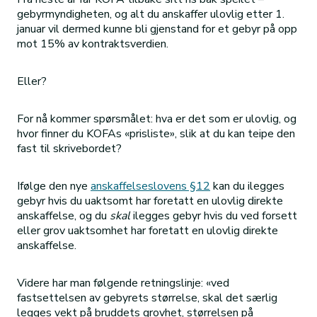
gebyrmyndigheten, og alt du anskaffer ulovlig etter 1.
januar vil dermed kunne bli gjenstand for et gebyr på opp
mot 15% av kontraktsverdien.
Eller?
For nå kommer spørsmålet: hva er det som er ulovlig, og
hvor finner du KOFAs «prisliste», slik at du kan teipe den
fast til skrivebordet?
Ifølge den nye
anskaffelseslovens §12
kan du ilegges
gebyr hvis du uaktsomt har foretatt en ulovlig direkte
anskaffelse, og du
skal
ilegges gebyr hvis du ved forsett
eller grov uaktsomhet har foretatt en ulovlig direkte
anskaffelse.
Videre har man følgende retningslinje: «ved
fastsettelsen av gebyrets størrelse, skal det særlig
legges vekt på bruddets grovhet, størrelsen på