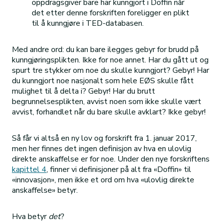
oppdragsgiver bare har kunngjort i Doffin når
det etter denne forskriften foreligger en plikt
til å kunngjøre i TED-databasen.
Med andre ord: du kan bare ilegges gebyr for brudd på
kunngjøringsplikten. Ikke for noe annet. Har du gått ut og
spurt tre stykker om noe du skulle kunngjort? Gebyr! Har
du kunngjort noe nasjonalt som hele EØS skulle fått
mulighet til å delta i? Gebyr! Har du brutt
begrunnelsesplikten, avvist noen som ikke skulle vært
avvist, forhandlet når du bare skulle avklart? Ikke gebyr!
Så får vi altså en ny lov og forskrift fra 1. januar 2017,
men her finnes det ingen definisjon av hva en ulovlig
direkte anskaffelse er for noe. Under den nye forskriftens
kapittel 4
, finner vi definisjoner på alt fra «Doffin» til
«innovasjon», men ikke et ord om hva «ulovlig direkte
anskaffelse» betyr.
Hva betyr
det
?