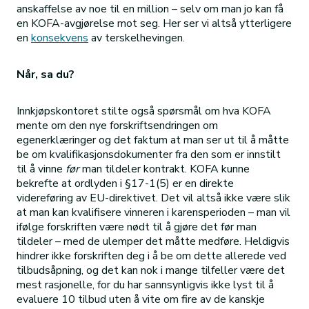
anskaffelse av noe til en million – selv om man jo kan få
en KOFA-avgjørelse mot seg. Her ser vi altså ytterligere
en
konsekvens
av terskelhevingen.
Når, sa du?
Innkjøpskontoret stilte også spørsmål om hva KOFA
mente om den nye forskriftsendringen om
egenerklæringer og det faktum at man ser ut til å måtte
be om kvalifikasjonsdokumenter fra den som er innstilt
til å vinne
før
man tildeler kontrakt. KOFA kunne
bekrefte at ordlyden i §17-1(5) er en direkte
videreføring av EU-direktivet. Det vil altså ikke være slik
at man kan kvalifisere vinneren i karensperioden – man vil
ifølge forskriften være nødt til å gjøre det før man
tildeler – med de ulemper det måtte medføre. Heldigvis
hindrer ikke forskriften deg i å be om dette allerede ved
tilbudsåpning, og det kan nok i mange tilfeller være det
mest rasjonelle, for du har sannsynligvis ikke lyst til å
evaluere 10 tilbud uten å vite om fire av de kanskje