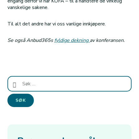
engang derfor vi har KOFA – til å håndtere de virkelig
vanskelige sakene.
Til alt det andre har vi oss vanlige innkjøpere.
Se også Anbud365s
fyldige dekning
av konferansen.
Søk
etter: