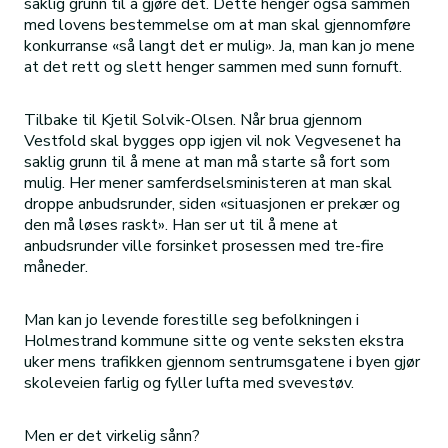
saklig grunn til å gjøre det. Dette henger også sammen
med lovens bestemmelse om at man skal gjennomføre
konkurranse «så langt det er mulig». Ja, man kan jo mene
at det rett og slett henger sammen med sunn fornuft.
Tilbake til Kjetil Solvik-Olsen. Når brua gjennom
Vestfold skal bygges opp igjen vil nok Vegvesenet ha
saklig grunn til å mene at man må starte så fort som
mulig. Her mener samferdselsministeren at man skal
droppe anbudsrunder, siden «situasjonen er prekær og
den må løses raskt». Han ser ut til å mene at
anbudsrunder ville forsinket prosessen med tre-fire
måneder.
Man kan jo levende forestille seg befolkningen i
Holmestrand kommune sitte og vente seksten ekstra
uker mens trafikken gjennom sentrumsgatene i byen gjør
skoleveien farlig og fyller lufta med svevestøv.
Men er det virkelig sånn?