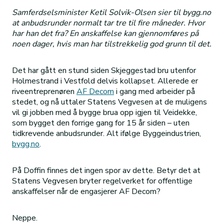
Samferdselsminister Ketil Solvik-Olsen sier til bygg.no
at anbudsrunder normalt tar tre til fire måneder. Hvor
har han det fra? En anskaffelse kan gjennomføres på
noen dager, hvis man har tilstrekkelig god grunn til det.
Det har gått en stund siden Skjeggestad bru utenfor
Holmestrand i Vestfold delvis kollapset. Allerede er
riveentreprenøren
AF Decom
i gang med arbeider på
stedet, og nå uttaler Statens Vegvesen at de muligens
vil gi jobben med å bygge brua opp igjen til Veidekke,
som bygget den forrige gang for 15 år siden – uten
tidkrevende anbudsrunder. Alt ifølge Byggeindustrien,
bygg.no
.
På Doffin finnes det ingen spor av dette. Betyr det at
Statens Vegvesen bryter regelverket for offentlige
anskaffelser når de engasjerer AF Decom?
Neppe.