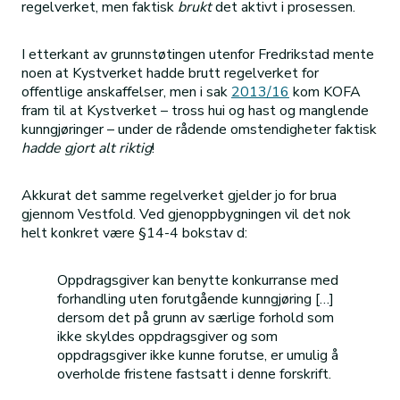
regelverket, men faktisk
brukt
det aktivt i prosessen.
I etterkant av grunnstøtingen utenfor Fredrikstad mente
noen at Kystverket hadde brutt regelverket for
offentlige anskaffelser, men i sak
2013/16
kom KOFA
fram til at Kystverket – tross hui og hast og manglende
kunngjøringer – under de rådende omstendigheter faktisk
hadde gjort alt riktig
!
Akkurat det samme regelverket gjelder jo for brua
gjennom Vestfold. Ved gjenoppbygningen vil det nok
helt konkret være §14-4 bokstav d:
Oppdragsgiver kan benytte konkurranse med
forhandling uten forutgående kunngjøring […]
dersom det på grunn av særlige forhold som
ikke skyldes oppdragsgiver og som
oppdragsgiver ikke kunne forutse, er umulig å
overholde fristene fastsatt i denne forskrift.