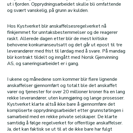
ut i fjorden. Opprydningsarbeidet skulle bli omfattende
og svært vanskelig, på grunn av kulden.
Hos Kystverket blir anskaffelsesregelverket nå
finkjemmet for unntaksbestemmelser og de reagerer
raskt. Allerede dagen etter blir de mest kritiske
behovene konkurranseutsatt og det går ut epost til tre
leverandører med frist til lørdag med å svare. På mandag
blir kontrakt tildelt og inngått med Norsk Gjenvinning
AS, og saneringsarbeidet er i gang.
I ukene og månedene som kommer blir flere lignende
anskaffelser gjennomført og totalt ble det anskaffet
varer og tjenester for over 20 millioner kroner fra en lang
rekke leverandører, uten kunngjøring og lange prosesser.
Kystverket klarte altså ikke bare å gjennomføre det
kompliserte opprydningsarbeidet etter grunnstøtingen i
samarbeid med en rekke private selskaper. De klarte
samtidig å følge regelverket for offentlige anskaffelser.
Ja, det kan faktisk se ut til at de ikke bare har fulgt