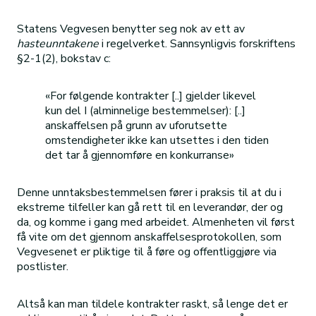
Statens Vegvesen benytter seg nok av ett av
hasteunntakene
i regelverket. Sannsynligvis forskriftens
§2-1(2), bokstav c:
«For følgende kontrakter [..] gjelder likevel
kun del I (alminnelige bestemmelser): [..]
anskaffelsen på grunn av uforutsette
omstendigheter ikke kan utsettes i den tiden
det tar å gjennomføre en konkurranse»
Denne unntaksbestemmelsen fører i praksis til at du i
ekstreme tilfeller kan gå rett til en leverandør, der og
da, og komme i gang med arbeidet. Almenheten vil først
få vite om det gjennom anskaffelsesprotokollen, som
Vegvesenet er pliktige til å føre og offentliggjøre via
postlister.
Altså kan man tildele kontrakter raskt, så lenge det er