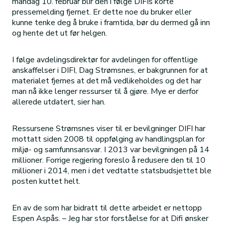
mandag 10. februar blir den i følge DIFIs korte
pressemelding fjernet. Er dette noe du bruker eller
kunne tenke deg å bruke i framtida, bør du dermed gå inn
og hente det ut før helgen.
I følge avdelingsdirektør for avdelingen for offentlige
anskaffelser i DIFI, Dag Strømsnes, er bakgrunnen for at
materialet fjernes at det må vedlikeholdes og det har
man nå ikke lenger ressurser til å gjøre. Mye er derfor
allerede utdatert, sier han.
Ressursene Strømsnes viser til er bevilgninger DIFI har
mottatt siden 2008 til oppfølging av handlingsplan for
miljø- og samfunnsansvar. I 2013 var bevilgningen på 14
millioner. Forrige regjering foreslo å redusere den til 10
millioner i 2014, men i det vedtatte statsbudsjettet ble
posten kuttet helt.
En av de som har bidratt til dette arbeidet er nettopp
Espen Aspås. – Jeg har stor forståelse for at Difi ønsker