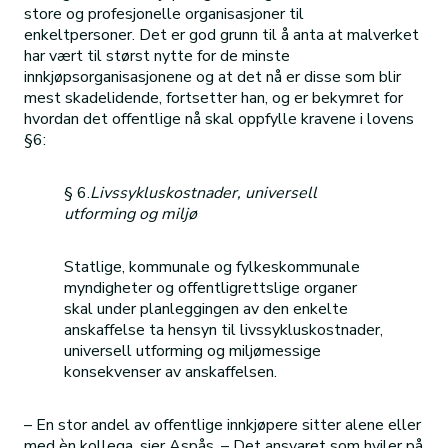
store og profesjonelle organisasjoner til
enkeltpersoner. Det er god grunn til å anta at malverket
har vært til størst nytte for de minste
innkjøpsorganisasjonene og at det nå er disse som blir
mest skadelidende, fortsetter han, og er bekymret for
hvordan det offentlige nå skal oppfylle kravene i lovens
§6:
§ 6.
Livssykluskostnader, universell
utforming og miljø
Statlige, kommunale og fylkeskommunale
myndigheter og offentligrettslige organer
skal under planleggingen av den enkelte
anskaffelse ta hensyn til livssykluskostnader,
universell utforming og miljømessige
konsekvenser av anskaffelsen.
– En stor andel av offentlige innkjøpere sitter alene eller
med èn kollega, sier Aspås. – Det ansvaret som hviler på