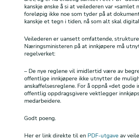
kanskje ønske å si at veilederen var «samlet
foreløpig ikke noe som tyder på at dokumentet
kanskje et tegn i tiden, nå som alt skal digita
Veilederen er uansett omfattende, strukturer
Næringsministeren på at innkjøpere må utny
regelverket:
– De nye reglene vil imidlertid være av beg
offentlige innkjøpere ikke utnytter de mulig
anskaffelsesreglene. For å oppnå «det gode i
offentlig oppdragsgivere vektlegger innkjøp
medarbeidere.
Godt poeng.
Her er link direkte til en
PDF-utgave
av veile