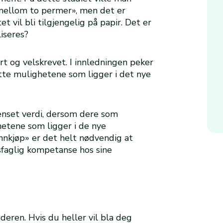
 mellom to permer», men det er
 vil bli tilgjengelig på papir. Det er
liseres?
t og velskrevet. I innledningen peker
tte mulighetene som ligger i det nye
renset verdi, dersom dere som
hetene som ligger i de nye
nnkjøp» er det helt nødvendig at
sfaglig kompetanse hos sine
deren. Hvis du heller vil bla deg