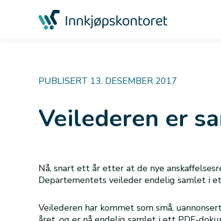
PUBLISERT 13. DESEMBER 2017
Veilederen er s
Nå, snart ett år etter at de nye anskaffelsesr
Departementets veileder endelig samlet i e
Veilederen har kommet som små, uannonsert
året, og er nå endelig samlet i ett PDF-doku