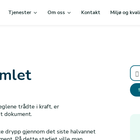
Tjenester
Om oss
Kontakt
Miljø og kval
amlet
Søk
etter
eglene trådte i kraft, er
tt dokument.
e drypp gjennom det siste halvannet
ment. På dette stadiet ville man