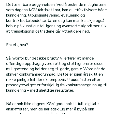
Dette er bare begynnelsen. Ved å bruke de mulighetene
som dagens KGV faktisk tilbyr, kan du effektivisere både
kunngjøring, tilbudsinnlevering, evaluering og
kontraktsutarbeidelse. Ja, en dag kan man kanskje også
koble på kunstig intelligens og avanserte algoritmer slik
at transaksjonskostnadene går ytterligere ned.
Enkelt, hva?
Så hvorfor blir det ikke brukt? Vi erfarer at mange
offentlige oppdragsgivere rett og slett ignorerer disse
mulighetene og holder seg til gode, gamle Word når de
skriver konkurransegrunnlag. Dette er igjen årsak til en
rekke pinlige feil der eksempelvis tilbudsfristen eller
prosedyrevalget er forskjellig fra konkurransegrunnlag til
kunngjøring – med uheldige resultater.
Nå er nok ikke dagens KGV gode nok til full-digitale
anskaffelser, men de har adskillig mer å by på enn