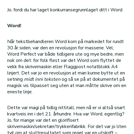
Jo, fordi du har laget konkurransegrunnlaget ditt i Word.
Word!
Når tekstbehandleren Word kom på markedet for rundt
30 år siden, var den en revolusjon for massene. Vel,
Word Perfect var både tidligere ute og mye bedre, men
nok om det: for folk flest var det Word som flyttet de
vekk fra skrivemaskin eller Flaggpost notatblokk A4
linjert. Det var jo en revolusjon at man kunne bytte ut en
setning
midt inni teksten
og så se på at dokumentet på
magisk vis tilpasset seg uten at man måtte skrive om en
eneste linje.
Dette var magi på tidlig nittitall, men nå er vi altså snart
kvartveis inn i det 21. århundre. Hva var Word, egentlig?
Jo, for mange var det en glorifisert
skrivemaskin/sekretær/trykkerifabrikk. For det var jo liten
tvil om at sluttresultatet som regel var en utskrift –