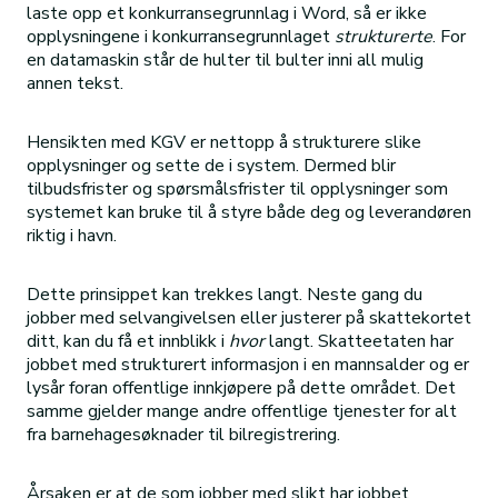
laste opp et konkurransegrunnlag i Word, så er ikke
opplysningene i konkurransegrunnlaget
strukturerte
. For
en datamaskin står de hulter til bulter inni all mulig
annen tekst.
Hensikten med KGV er nettopp å strukturere slike
opplysninger og sette de i system. Dermed blir
tilbudsfrister og spørsmålsfrister til opplysninger som
systemet kan bruke til å styre både deg og leverandøren
riktig i havn.
Dette prinsippet kan trekkes langt. Neste gang du
jobber med selvangivelsen eller justerer på skattekortet
ditt, kan du få et innblikk i
hvor
langt. Skatteetaten har
jobbet med strukturert informasjon i en mannsalder og er
lysår foran offentlige innkjøpere på dette området. Det
samme gjelder mange andre offentlige tjenester for alt
fra barnehagesøknader til bilregistrering.
Årsaken er at de som jobber med slikt har jobbet