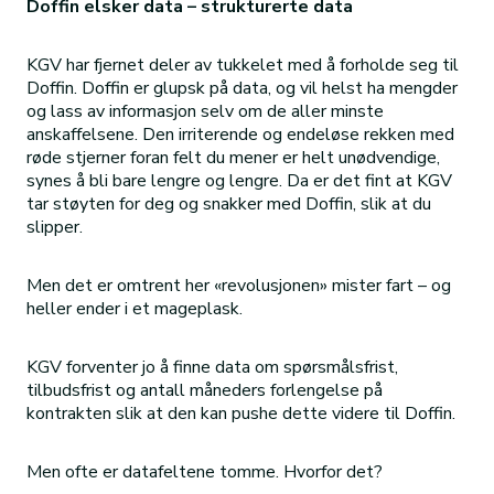
Doffin elsker data – strukturerte data
KGV har fjernet deler av tukkelet med å forholde seg til
Doffin. Doffin er glupsk på data, og vil helst ha mengder
og lass av informasjon selv om de aller minste
anskaffelsene. Den irriterende og endeløse rekken med
røde stjerner foran felt du mener er helt unødvendige,
synes å bli bare lengre og lengre. Da er det fint at KGV
tar støyten for deg og snakker med Doffin, slik at du
slipper.
Men det er omtrent her «revolusjonen» mister fart – og
heller ender i et mageplask.
KGV forventer jo å finne data om spørsmålsfrist,
tilbudsfrist og antall måneders forlengelse på
kontrakten slik at den kan pushe dette videre til Doffin.
Men ofte er datafeltene tomme. Hvorfor det?