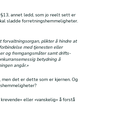
 §13, annet ledd, som jo reelt sett er
skal sladde forretningshemmeligheter.
t forvaltningsorgan, plikter å hindre at
 forbindelse med tjenesten eller
nger og fremgangsmåter samt drifts-
 konkurransemessig betydning å
ningen angår.»
 men det er dette som er kjernen. Og
ngshemmeligheter?
krevende» eller «vanskelig» å forstå