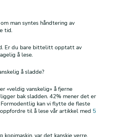
e om man syntes håndtering av
e tid.
. Er du bare bittelitt opptatt av
agelig å lese.
anskelig å sladde?
er «veldig vanskelig» å fjerne
m ligger bak sladden. 42% mener det er
Formodentlig kan vi flytte de fleste
å oppfordre til å lese vår artikkel med
5
 kopimaskin, var det kanskje verre,