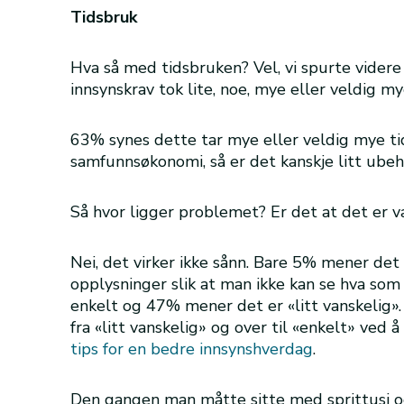
Tidsbruk
Hva så med tidsbruken? Vel, vi spurte vider
innsynskrav tok lite, noe, mye eller veldig my
63% synes dette tar mye eller veldig mye tid
samfunnsøkonomi, så er det kanskje litt ubeh
Så hvor ligger problemet? Er det at det er v
Nei, det virker ikke sånn. Bare 5% mener det 
opplysninger slik at man ikke kan se hva so
enkelt og 47% mener det er «litt vanskelig». 
fra «litt vanskelig» og over til «enkelt» ved 
tips for en bedre innsynshverdag
.
Den gangen man måtte sitte med sprittusj og