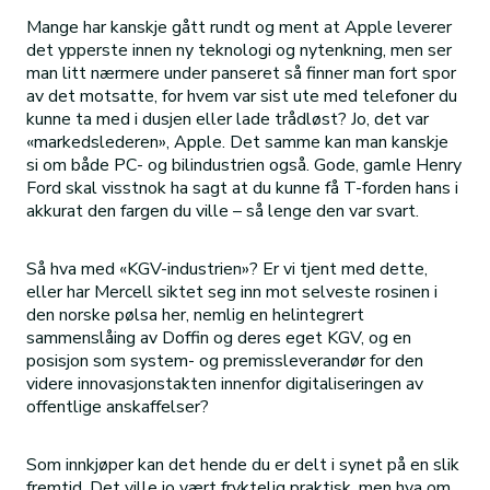
Mange har kanskje gått rundt og ment at Apple leverer
det ypperste innen ny teknologi og nytenkning, men ser
man litt nærmere under panseret så finner man fort spor
av det motsatte, for hvem var sist ute med telefoner du
kunne ta med i dusjen eller lade trådløst? Jo, det var
«markedslederen», Apple. Det samme kan man kanskje
si om både PC- og bilindustrien også. Gode, gamle Henry
Ford skal visstnok ha sagt at du kunne få T-forden hans i
akkurat den fargen du ville – så lenge den var svart.
Så hva med «KGV-industrien»? Er vi tjent med dette,
eller har Mercell siktet seg inn mot selveste rosinen i
den norske pølsa her, nemlig en helintegrert
sammenslåing av Doffin og deres eget KGV, og en
posisjon som system- og premissleverandør for den
videre innovasjonstakten innenfor digitaliseringen av
offentlige anskaffelser?
Som innkjøper kan det hende du er delt i synet på en slik
fremtid. Det ville jo vært fryktelig praktisk, men hva om