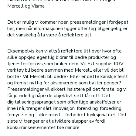
Mercell og Visma.
Det er mulig vi kommer noen pressemeldinger i forkjøpet
her, men når informasjonen ligger offentlig tilgjengelig, er
det vanskelig å la være å reflektere litt.
Eksempelvis kan vi altså reflektere litt over hvor ofte
slike oppkjøp egentlig bidrar til bedre produkter og
tjenester for oss som bruker dem. Vil EU-supplys KGV-
verktøy bli bedre sammen med Mercell, eller vil det bli
borte? Vil Mercell bli bedre? Eller er dette kanskje først
og fremst nyttig for aksjonærene som bytter penger?
Pressemeldinger vil sikkert insistere på det første, og vi
får jo inderlig håpe de objektivt sett får rett. Det
digitaliseringsspranget som offentlige anskaffelser er
inne i nå, trenger sårt innovasjon, forenkling, forbedring,
fornyelse og – ikke minst – forbedret funksjonalitet. Det
siste vi trenger er at utviklere slapper av fordi
konkurranseelementet ble mindre.