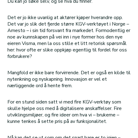
Du kan jo søke selv, og se hva du finner.
Det er jo ikke uvanlig at aktører kjøper hverandre opp.
Det var jo slik det fjerde større KGV-verktøyet i Norge –
Amesto – i sin tid forsvant fra markedet. Formodentlig er
noe av kunnskapen på vei inn i nye former hos den nye
eieren Visma, men la oss stille et litt retorisk spørsmål
her: hvor ofte er slike oppkjøp egentlig til fordel for oss
forbrukere?
Mangfold er ikke bare forvirrende. Det er også en kilde til
nytenkning og nyskapning. Innovasjon er vel et
nærliggende ord å hente frem.
For en stund siden satt vi med fire KGV-verktøy som
skulle hjelpe oss med å digitalisere anskaffelser. Fire
utviklingsmiljøer, og fire ideer om hva vi – brukerne –
kunne tenkes å sette pris på av funksjonalitet.
Nå kan det se ut som om det snart bare er to igjen –