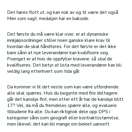
Det høres flott ut, og kan nok av og til være det også.
Men som sagt: medaljen har en bakside.
Det første du må være klar over, er at dynamiske
innkjøpsordninger stiller noen ganske klare krav til
hvordan de skal håndteres. For det første er det ikke
bare sånn at nye leverandører kan kvalifisere seg.
Poenget er at hvis de oppfyller kravene, så
skal
de
kvalifiseres. Det betyr at lista med leverandører kan bli
veldig lang etterhvert som tida går.
Da kommer vi til det neste som kan være utfordrende:
alle skal spørres. Hvis du begynte med fire deltagere
går det kanskje fint, men etter ett år har de kanskje blitt
17? Vel, da må du fremdeles spørre alle, og evaluere
tilbudene fra alle. Du kan riktignok dele opp DPS i
kategorier sånn som geografi eller kontraktsstørrelse,
men likevel: det kan bli mange om beinet uansett.