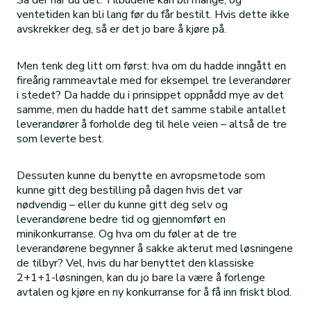
Så der har du det. Tilbudene kan bli mange, og
ventetiden kan bli lang før du får bestilt. Hvis dette ikke
avskrekker deg, så er det jo bare å kjøre på.
Men tenk deg litt om først: hva om du hadde inngått en
fireårig rammeavtale med for eksempel tre leverandører
i stedet? Da hadde du i prinsippet oppnådd mye av det
samme, men du hadde hatt det samme stabile antallet
leverandører å forholde deg til hele veien – altså de tre
som leverte best.
Dessuten kunne du benytte en avropsmetode som
kunne gitt deg bestilling på dagen hvis det var
nødvendig – eller du kunne gitt deg selv og
leverandørene bedre tid og gjennomført en
minikonkurranse. Og hva om du føler at de tre
leverandørene begynner å sakke akterut med løsningene
de tilbyr? Vel, hvis du har benyttet den klassiske
2+1+1-løsningen, kan du jo bare la være å forlenge
avtalen og kjøre en ny konkurranse for å få inn friskt blod.