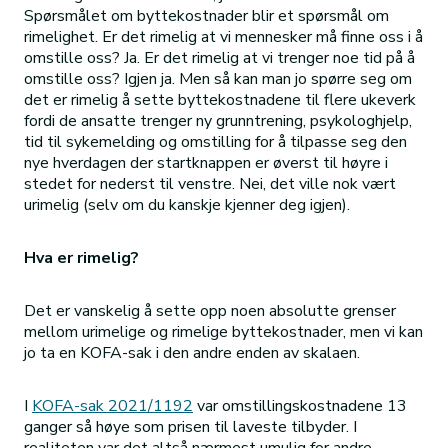
Spørsmålet om byttekostnader blir et spørsmål om
rimelighet. Er det rimelig at vi mennesker må finne oss i å
omstille oss? Ja. Er det rimelig at vi trenger noe tid på å
omstille oss? Igjen ja. Men så kan man jo spørre seg om
det er rimelig å sette byttekostnadene til flere ukeverk
fordi de ansatte trenger ny grunntrening, psykologhjelp,
tid til sykemelding og omstilling for å tilpasse seg den
nye hverdagen der startknappen er øverst til høyre i
stedet for nederst til venstre. Nei, det ville nok vært
urimelig (selv om du kanskje kjenner deg igjen).
Hva er rimelig?
Det er vanskelig å sette opp noen absolutte grenser
mellom urimelige og rimelige byttekostnader, men vi kan
jo ta en KOFA-sak i den andre enden av skalaen.
I
KOFA-sak 2021/1192
var omstillingskostnadene 13
ganger så høye som prisen til laveste tilbyder. I