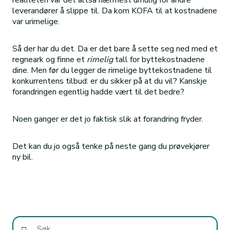
realiteten var det altså nærmest umulig for andre
leverandører å slippe til. Da kom KOFA til at kostnadene
var urimelige.
Så der har du det. Da er det bare å sette seg ned med et
regneark og finne et
rimelig
tall for byttekostnadene
dine. Men før du legger de rimelige byttekostnadene til
konkurrentens tilbud: er du sikker på at du vil? Kanskje
forandringen egentlig hadde vært til det bedre?
Noen ganger er det jo faktisk slik at forandring fryder.
Det kan du jo også tenke på neste gang du prøvekjører
ny bil.
Søk