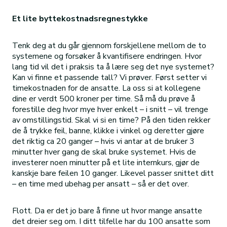
Et lite byttekostnadsregnestykke
Tenk deg at du går gjennom forskjellene mellom de to
systemene og forsøker å kvantifisere endringen. Hvor
lang tid vil det i praksis ta å lære seg det nye systemet?
Kan vi finne et passende tall? Vi prøver. Først setter vi
timekostnaden for de ansatte. La oss si at kollegene
dine er verdt 500 kroner per time. Så må du prøve å
forestille deg hvor mye hver enkelt – i snitt – vil trenge
av omstillingstid. Skal vi si en time? På den tiden rekker
de å trykke feil, banne, klikke i vinkel og deretter gjøre
det riktig ca 20 ganger – hvis vi antar at de bruker 3
minutter hver gang de skal bruke systemet. Hvis de
investerer noen minutter på et lite internkurs, gjør de
kanskje bare feilen 10 ganger. Likevel passer snittet ditt
– en time med ubehag per ansatt – så er det over.
Flott. Da er det jo bare å finne ut hvor mange ansatte
det dreier seg om. I ditt tilfelle har du 100 ansatte som