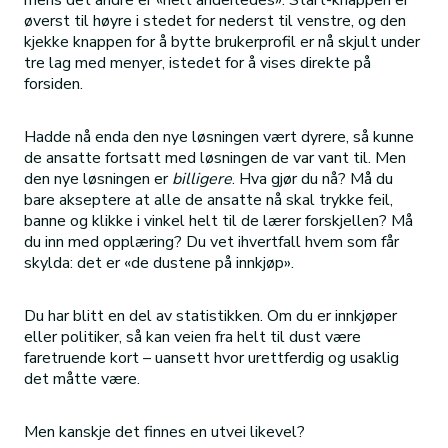
mens det andre er «helt anderledes». Start-knappen er
øverst til høyre i stedet for nederst til venstre, og den
kjekke knappen for å bytte brukerprofil er nå skjult under
tre lag med menyer, istedet for å vises direkte på
forsiden.
Hadde nå enda den nye løsningen vært dyrere, så kunne
de ansatte fortsatt med løsningen de var vant til. Men
den nye løsningen er
billigere
. Hva gjør du nå? Må du
bare akseptere at alle de ansatte nå skal trykke feil,
banne og klikke i vinkel helt til de lærer forskjellen? Må
du inn med opplæring? Du vet ihvertfall hvem som får
skylda: det er «de dustene på innkjøp».
Du har blitt en del av statistikken. Om du er innkjøper
eller politiker, så kan veien fra helt til dust være
faretruende kort – uansett hvor urettferdig og usaklig
det måtte være.
Men kanskje det finnes en utvei likevel?