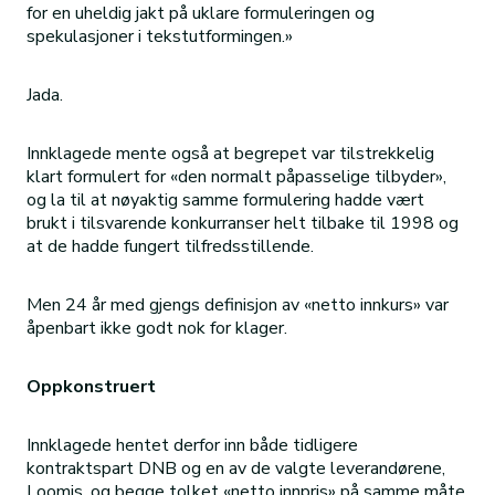
for en uheldig jakt på uklare formuleringen og
spekulasjoner i tekstutformingen.»
Jada.
Innklagede mente også at begrepet var tilstrekkelig
klart formulert for «den normalt påpasselige tilbyder»,
og la til at nøyaktig samme formulering hadde vært
brukt i tilsvarende konkurranser helt tilbake til 1998 og
at de hadde fungert tilfredsstillende.
Men 24 år med gjengs definisjon av «netto innkurs» var
åpenbart ikke godt nok for klager.
Oppkonstruert
Innklagede hentet derfor inn både tidligere
kontraktspart DNB og en av de valgte leverandørene,
Loomis, og begge tolket «netto innpris» på samme måte