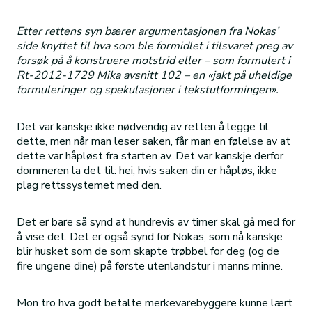
Etter rettens syn bærer argumentasjonen fra Nokas’
side knyttet til hva som ble formidlet i tilsvaret preg av
forsøk på å konstruere motstrid eller – som formulert i
Rt-2012-1729 Mika avsnitt 102 – en «jakt på uheldige
formuleringer og spekulasjoner i tekstutformingen».
Det var kanskje ikke nødvendig av retten å legge til
dette, men når man leser saken, får man en følelse av at
dette var håpløst fra starten av. Det var kanskje derfor
dommeren la det til: hei, hvis saken din er håpløs, ikke
plag rettssystemet med den.
Det er bare så synd at hundrevis av timer skal gå med for
å vise det. Det er også synd for Nokas, som nå kanskje
blir husket som de som skapte trøbbel for deg (og de
fire ungene dine) på første utenlandstur i manns minne.
Mon tro hva godt betalte merkevarebyggere kunne lært