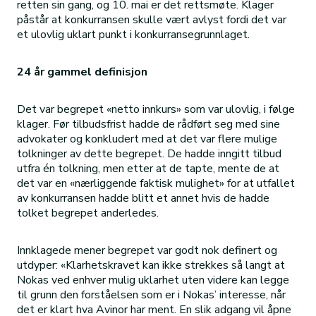
retten sin gang, og 10. mai er det rettsmøte. Klager
påstår at konkurransen skulle vært avlyst fordi det var
et ulovlig uklart punkt i konkurransegrunnlaget.
24 år gammel definisjon
Det var begrepet «netto innkurs» som var ulovlig, i følge
klager. Før tilbudsfrist hadde de rådført seg med sine
advokater og konkludert med at det var flere mulige
tolkninger av dette begrepet. De hadde inngitt tilbud
utfra én tolkning, men etter at de tapte, mente de at
det var en «nærliggende faktisk mulighet» for at utfallet
av konkurransen hadde blitt et annet hvis de hadde
tolket begrepet anderledes.
Innklagede mener begrepet var godt nok definert og
utdyper: «Klarhetskravet kan ikke strekkes så langt at
Nokas ved enhver mulig uklarhet uten videre kan legge
til grunn den forståelsen som er i Nokas’ interesse, når
det er klart hva Avinor har ment. En slik adgang vil åpne