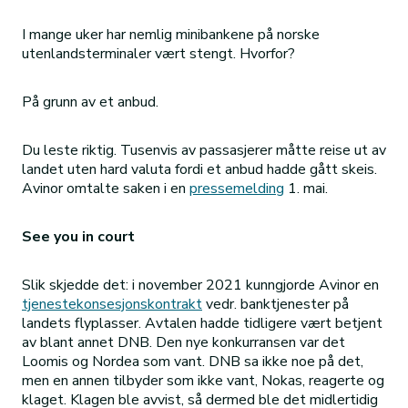
I mange uker har nemlig minibankene på norske
utenlandsterminaler vært stengt. Hvorfor?
På grunn av et anbud.
Du leste riktig. Tusenvis av passasjerer måtte reise ut av
landet uten hard valuta fordi et anbud hadde gått skeis.
Avinor omtalte saken i en
pressemelding
1. mai.
See you in court
Slik skjedde det: i november 2021 kunngjorde Avinor en
tjenestekonsesjonskontrakt
vedr. banktjenester på
landets flyplasser. Avtalen hadde tidligere vært betjent
av blant annet DNB. Den nye konkurransen var det
Loomis og Nordea som vant. DNB sa ikke noe på det,
men en annen tilbyder som ikke vant, Nokas, reagerte og
klaget. Klagen ble avvist, så dermed ble det midlertidig