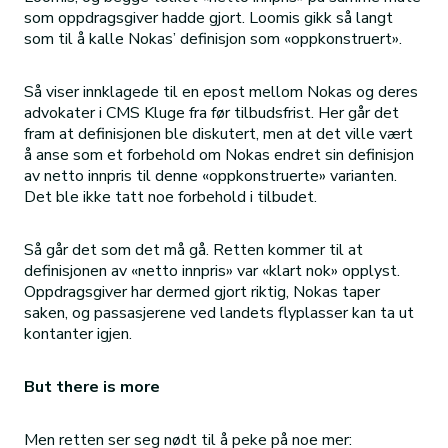
som oppdragsgiver hadde gjort. Loomis gikk så langt
som til å kalle Nokas’ definisjon som «oppkonstruert».
Så viser innklagede til en epost mellom Nokas og deres
advokater i CMS Kluge fra før tilbudsfrist. Her går det
fram at definisjonen ble diskutert, men at det ville vært
å anse som et forbehold om Nokas endret sin definisjon
av netto innpris til denne «oppkonstruerte» varianten.
Det ble ikke tatt noe forbehold i tilbudet.
Så går det som det må gå. Retten kommer til at
definisjonen av «netto innpris» var «klart nok» opplyst.
Oppdragsgiver har dermed gjort riktig, Nokas taper
saken, og passasjerene ved landets flyplasser kan ta ut
kontanter igjen.
But there is more
Men retten ser seg nødt til å peke på noe mer: