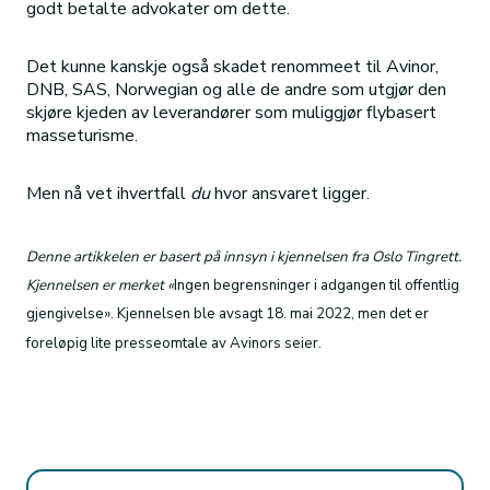
godt betalte advokater om dette.
Det kunne kanskje også skadet renommeet til Avinor,
DNB, SAS, Norwegian og alle de andre som utgjør den
skjøre kjeden av leverandører som muliggjør flybasert
masseturisme.
Men nå vet ihvertfall
du
hvor ansvaret ligger.
Denne artikkelen er basert på innsyn i kjennelsen fra Oslo Tingrett.
Kjennelsen er merket «
Ingen begrensninger i adgangen til offentlig
gjengivelse». Kjennelsen ble avsagt 18. mai 2022, men det er
foreløpig lite presseomtale av Avinors seier.
Søk