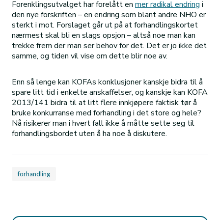
Forenklingsutvalget har forelått en
mer radikal endring
i
den nye forskriften – en endring som blant andre NHO er
sterkt i mot. Forslaget går ut på at forhandlingskortet
nærmest skal bli en slags opsjon – altså noe man kan
trekke frem der man ser behov for det. Det er jo ikke det
samme, og tiden vil vise om dette blir noe av.
Enn så lenge kan KOFAs konklusjoner kanskje bidra til å
spare litt tid i enkelte anskaffelser, og kanskje kan KOFA
2013/141 bidra til at litt flere innkjøpere faktisk tør å
bruke konkurranse med forhandling i det store og hele?
Nå risikerer man i hvert fall ikke å måtte sette seg til
forhandlingsbordet uten å ha noe å diskutere.
forhandling