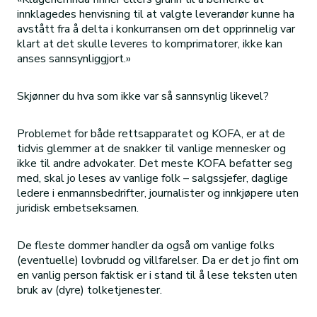
innklagedes henvisning til at valgte leverandør kunne ha
avstått fra å delta i konkurransen om det opprinnelig var
klart at det skulle leveres to komprimatorer, ikke kan
anses sannsynliggjort.»
Skjønner du hva som ikke var så sannsynlig likevel?
Problemet for både rettsapparatet og KOFA, er at de
tidvis glemmer at de snakker til vanlige mennesker og
ikke til andre advokater. Det meste KOFA befatter seg
med, skal jo leses av vanlige folk – salgssjefer, daglige
ledere i enmannsbedrifter, journalister og innkjøpere uten
juridisk embetseksamen.
De fleste dommer handler da også om vanlige folks
(eventuelle) lovbrudd og villfarelser. Da er det jo fint om
en vanlig person faktisk er i stand til å lese teksten uten
bruk av (dyre) tolketjenester.