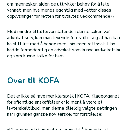
om mennesker, siden de uttrykker behov for å late
vannet, men hva menes egentlig med «etter disses
opplysninger for retten for tiltaltes vedkommende»?
Med mindre tiltalte/vannlatende i denne saken var
advokat selv, kan man levende forestille seg at han kan
ha slitt litt med å henge med i sin egen rettssak. Han
hadde formodentlig en advokat som kunne «advokatsk»
og som kunne tolke for ham.
Over til KOFA
Det er ikke så mye mer klarspråk i KOFA. Klageorganet
for offentlige anskaffelser er jo ment å være et
lavterskeltilbud, men denne tilfeldig valgte setningen
har i grunnen ganske høy terskel for forståelse:
«Klagenemnda finner ellers grunn til å bemerke at