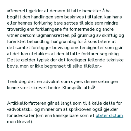
«Generelt gjelder at dersom tiltalte benekter å ha
begått den handlingen som beskrives i tiltalen, kan hans
eller hennes forklaring bare settes til side som mindre
troverdig enn forklaringene fra fornærmede og andre
vitner dersom lagmannsretten, på grunnlag av skriftlig og
forenklet behandling, har grunnlag for å konstatere at
det samlet foreligger bevis og omstendigheter som gjør
at det kan utelukkes at den tiltalte forklarer seg riktig.
Dette gjelder typisk der det foreligger fellende tekniske
bevis, men er ikke begrenset til slike tilfeller.»
Tenk deg det: en advokat som synes denne setningen
kunne vært skrevet bedre. Klarspråk, altså!
Artikkelforfatteren går så langt som til å kalle dette for
«advokatsk», og minner om at språkloven også gjelder
for advokater (om enn kanskje bare som et
obiter dictum
,
men likevel).