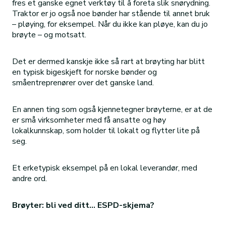
fres et ganske egnet verktøy til å foreta slik snørydning.
Traktor er jo også noe bønder har stående til annet bruk
– pløying, for eksempel. Når du ikke kan pløye, kan du jo
brøyte – og motsatt.
Det er dermed kanskje ikke så rart at brøyting har blitt
en typisk bigeskjeft for norske bønder og
småentreprenører over det ganske land.
En annen ting som også kjennetegner brøyterne, er at de
er små virksomheter med få ansatte og høy
lokalkunnskap, som holder til lokalt og flytter lite på
seg.
Et erketypisk eksempel på en lokal leverandør, med
andre ord.
Brøyter: bli ved ditt… ESPD-skjema?