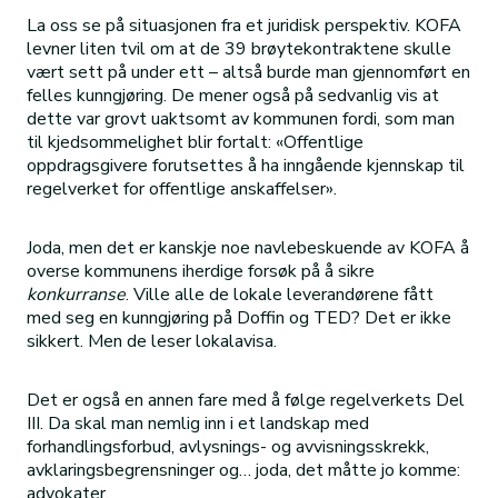
La oss se på situasjonen fra et juridisk perspektiv. KOFA
levner liten tvil om at de 39 brøytekontraktene skulle
vært sett på under ett – altså burde man gjennomført en
felles kunngjøring. De mener også på sedvanlig vis at
dette var grovt uaktsomt av kommunen fordi, som man
til kjedsommelighet blir fortalt: «Offentlige
oppdragsgivere forutsettes å ha inngående kjennskap til
regelverket for offentlige anskaffelser».
Joda, men det er kanskje noe navlebeskuende av KOFA å
overse kommunens iherdige forsøk på å sikre
konkurranse
. Ville alle de lokale leverandørene fått
med seg en kunngjøring på Doffin og TED? Det er ikke
sikkert. Men de leser lokalavisa.
Det er også en annen fare med å følge regelverkets Del
III. Da skal man nemlig inn i et landskap med
forhandlingsforbud, avlysnings- og avvisningsskrekk,
avklaringsbegrensninger og… joda, det måtte jo komme:
advokater.