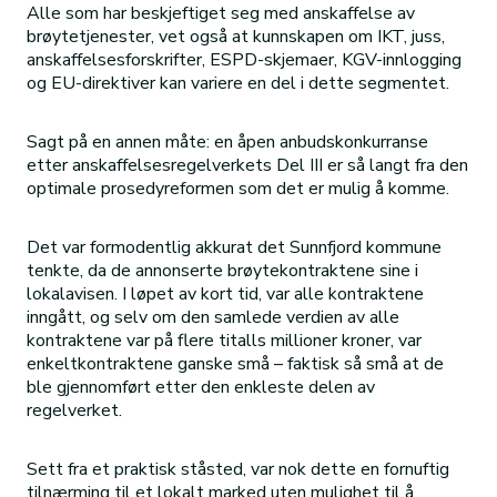
Alle som har beskjeftiget seg med anskaffelse av
brøytetjenester, vet også at kunnskapen om IKT, juss,
anskaffelsesforskrifter, ESPD-skjemaer, KGV-innlogging
og EU-direktiver kan variere en del i dette segmentet.
Sagt på en annen måte: en åpen anbudskonkurranse
etter anskaffelsesregelverkets Del III er så langt fra den
optimale prosedyreformen som det er mulig å komme.
Det var formodentlig akkurat det Sunnfjord kommune
tenkte, da de annonserte brøytekontraktene sine i
lokalavisen. I løpet av kort tid, var alle kontraktene
inngått, og selv om den samlede verdien av alle
kontraktene var på flere titalls millioner kroner, var
enkeltkontraktene ganske små – faktisk så små at de
ble gjennomført etter den enkleste delen av
regelverket.
Sett fra et praktisk ståsted, var nok dette en fornuftig
tilnærming til et lokalt marked uten mulighet til å