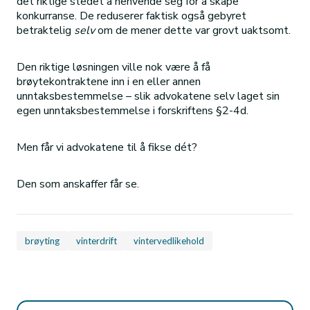
det riktige stedet å henvende seg for å skape
konkurranse. De reduserer faktisk også gebyret
betraktelig
selv
om de mener dette var grovt uaktsomt.
Den riktige løsningen ville nok være å få
brøytekontraktene inn i en eller annen
unntaksbestemmelse – slik advokatene selv laget sin
egen unntaksbestemmelse i forskriftens §2-4d.
Men får vi advokatene til å fikse dét?
Den som anskaffer får se.
brøyting
vinterdrift
vintervedlikehold
Søk