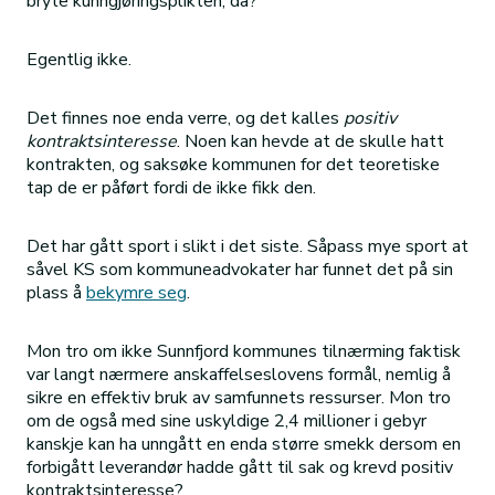
bryte kunngjøringsplikten, da?
Egentlig ikke.
Det finnes noe enda verre, og det kalles
positiv
kontraktsinteresse
. Noen kan hevde at de skulle hatt
kontrakten, og saksøke kommunen for det teoretiske
tap de er påført fordi de ikke fikk den.
Det har gått sport i slikt i det siste. Såpass mye sport at
såvel KS som kommuneadvokater har funnet det på sin
plass å
bekymre seg
.
Mon tro om ikke Sunnfjord kommunes tilnærming faktisk
var langt nærmere anskaffelseslovens formål, nemlig å
sikre en effektiv bruk av samfunnets ressurser. Mon tro
om de også med sine uskyldige 2,4 millioner i gebyr
kanskje kan ha unngått en enda større smekk dersom en
forbigått leverandør hadde gått til sak og krevd positiv
kontraktsinteresse?