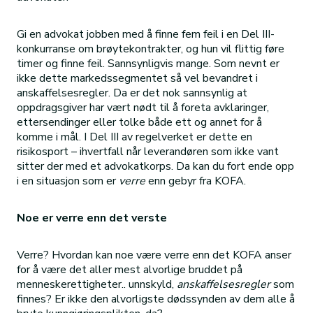
Gi en advokat jobben med å finne fem feil i en Del III-
konkurranse om brøytekontrakter, og hun vil flittig føre
timer og finne feil. Sannsynligvis mange. Som nevnt er
ikke dette markedssegmentet så vel bevandret i
anskaffelsesregler. Da er det nok sannsynlig at
oppdragsgiver har vært nødt til å foreta avklaringer,
ettersendinger eller tolke både ett og annet for å
komme i mål. I Del III av regelverket er dette en
risikosport – ihvertfall når leverandøren som ikke vant
sitter der med et advokatkorps. Da kan du fort ende opp
i en situasjon som er
verre
enn gebyr fra KOFA.
Noe er verre enn det verste
Verre? Hvordan kan noe være verre enn det KOFA anser
for å være det aller mest alvorlige bruddet på
menneskerettigheter.. unnskyld,
anskaffelsesregler
som
finnes? Er ikke den alvorligste dødssynden av dem alle å