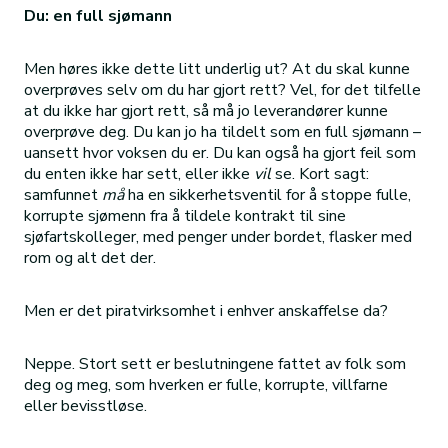
Du: en full sjømann
Men høres ikke dette litt underlig ut? At du skal kunne
overprøves selv om du har gjort rett? Vel, for det tilfelle
at du ikke har gjort rett, så må jo leverandører kunne
overprøve deg. Du kan jo ha tildelt som en full sjømann –
uansett hvor voksen du er. Du kan også ha gjort feil som
du enten ikke har sett, eller ikke
vil
se. Kort sagt:
samfunnet
må
ha en sikkerhetsventil for å stoppe fulle,
korrupte sjømenn fra å tildele kontrakt til sine
sjøfartskolleger, med penger under bordet, flasker med
rom og alt det der.
Men er det piratvirksomhet i enhver anskaffelse da?
Neppe. Stort sett er beslutningene fattet av folk som
deg og meg, som hverken er fulle, korrupte, villfarne
eller bevisstløse.