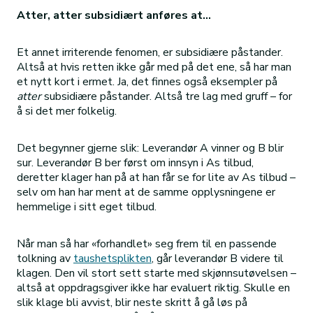
Atter, atter subsidiært anføres at…
Et annet irriterende fenomen, er subsidiære påstander.
Altså at hvis retten ikke går med på det ene, så har man
et nytt kort i ermet. Ja, det finnes også eksempler på
atter
subsidiære påstander. Altså tre lag med gruff – for
å si det mer folkelig.
Det begynner gjerne slik: Leverandør A vinner og B blir
sur. Leverandør B ber først om innsyn i As tilbud,
deretter klager han på at han får se for lite av As tilbud –
selv om han har ment at de samme opplysningene er
hemmelige i sitt eget tilbud.
Når man så har «forhandlet» seg frem til en passende
tolkning av
taushetsplikten
, går leverandør B videre til
klagen. Den vil stort sett starte med skjønnsutøvelsen –
altså at oppdragsgiver ikke har evaluert riktig. Skulle en
slik klage bli avvist, blir neste skritt å gå løs på