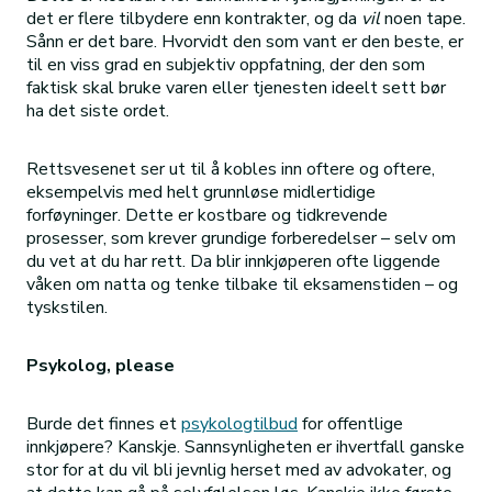
det er flere tilbydere enn kontrakter, og da
vil
noen tape.
Sånn er det bare. Hvorvidt den som vant er den beste, er
til en viss grad en subjektiv oppfatning, der den som
faktisk skal bruke varen eller tjenesten ideelt sett bør
ha det siste ordet.
Rettsvesenet ser ut til å kobles inn oftere og oftere,
eksempelvis med helt grunnløse midlertidige
forføyninger. Dette er kostbare og tidkrevende
prosesser, som krever grundige forberedelser – selv om
du vet at du har rett. Da blir innkjøperen ofte liggende
våken om natta og tenke tilbake til eksamenstiden – og
tyskstilen.
Psykolog, please
Burde det finnes et
psykologtilbud
for offentlige
innkjøpere? Kanskje. Sannsynligheten er ihvertfall ganske
stor for at du vil bli jevnlig herset med av advokater, og