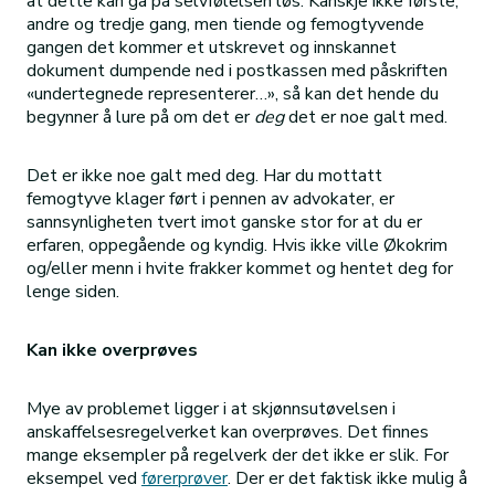
at dette kan gå på selvfølelsen løs. Kanskje ikke første,
andre og tredje gang, men tiende og femogtyvende
gangen det kommer et utskrevet og innskannet
dokument dumpende ned i postkassen med påskriften
«undertegnede representerer…», så kan det hende du
begynner å lure på om det er
deg
det er noe galt med.
Det er ikke noe galt med deg. Har du mottatt
femogtyve klager ført i pennen av advokater, er
sannsynligheten tvert imot ganske stor for at du er
erfaren, oppegående og kyndig. Hvis ikke ville Økokrim
og/eller menn i hvite frakker kommet og hentet deg for
lenge siden.
Kan ikke overprøves
Mye av problemet ligger i at skjønnsutøvelsen i
anskaffelsesregelverket kan overprøves. Det finnes
mange eksempler på regelverk der det ikke er slik. For
eksempel ved
førerprøver
. Der er det faktisk ikke mulig å