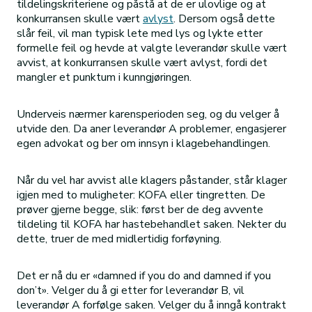
tildelingskriteriene og påstå at de er ulovlige og at
konkurransen skulle vært
avlyst
. Dersom også dette
slår feil, vil man typisk lete med lys og lykte etter
formelle feil og hevde at valgte leverandør skulle vært
avvist, at konkurransen skulle vært avlyst, fordi det
mangler et punktum i kunngjøringen.
Underveis nærmer karensperioden seg, og du velger å
utvide den. Da aner leverandør A problemer, engasjerer
egen advokat og ber om innsyn i klagebehandlingen.
Når du vel har avvist alle klagers påstander, står klager
igjen med to muligheter: KOFA eller tingretten. De
prøver gjerne begge, slik: først ber de deg avvente
tildeling til KOFA har hastebehandlet saken. Nekter du
dette, truer de med midlertidig forføyning.
Det er nå du er «damned if you do and damned if you
don’t». Velger du å gi etter for leverandør B, vil
leverandør A forfølge saken. Velger du å inngå kontrakt