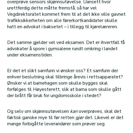
overprøve sensors skjønnsutøvelse. Uansett hvor
urettferdig dette måtte fremstå, så har vel
Vegdirektoratet kommet frem til at det ikke ville gavnet
trafikksikkerheten om alle førerkortkandidater skulle
hatt en advokat i baksetet – i tillegg til kjørelæreren.
Det samme gjelder vel ved eksamen. Det er ihvertfall få
advokater å spore i gymsalene rundt omkring i landet
under eksamenstiden.
Er det et slikt samfunn vi ønsker oss? Et samfunn der
enhver beslutning skal tilbringe årevis i rettsapparatet?
Ønsker vi at barnehagen som skulle bygges skal
forfølges til Høyesterett, slik at barna som skulle gått
der brått får bruk for ungdomsskole i stedet?
Og selv om skjønnsutøvelsen
kan
overprøves, skal det
faktisk ganske mye til før retten
gjør
det. Likevel er det
mange forbigåtte leverandører som prøver seg.