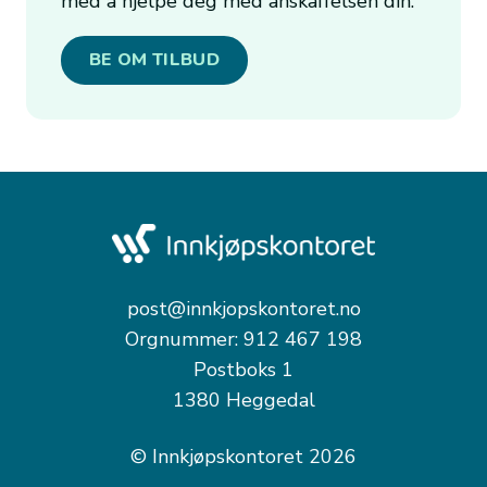
med å hjelpe deg med anskaffelsen din.
BE OM TILBUD
post@innkjopskontoret.no
Orgnummer: 912 467 198
Postboks 1
1380 Heggedal
© Innkjøpskontoret 2026