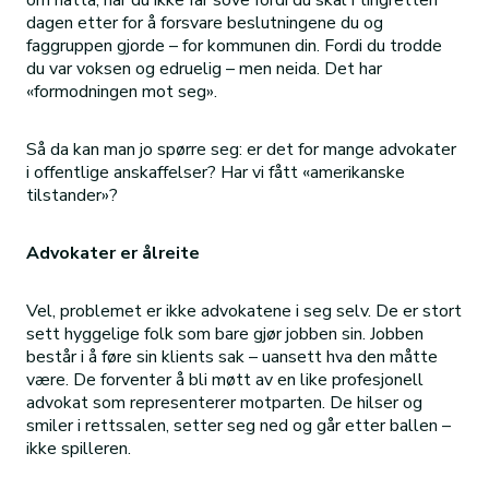
om natta, når du ikke får sove fordi du skal i tingretten
dagen etter for å forsvare beslutningene du og
faggruppen gjorde – for kommunen din. Fordi du trodde
du var voksen og edruelig – men neida. Det har
«formodningen mot seg».
Så da kan man jo spørre seg: er det for mange advokater
i offentlige anskaffelser? Har vi fått «amerikanske
tilstander»?
Advokater er ålreite
Vel, problemet er ikke advokatene i seg selv. De er stort
sett hyggelige folk som bare gjør jobben sin. Jobben
består i å føre sin klients sak – uansett hva den måtte
være. De forventer å bli møtt av en like profesjonell
advokat som representerer motparten. De hilser og
smiler i rettssalen, setter seg ned og går etter ballen –
ikke spilleren.