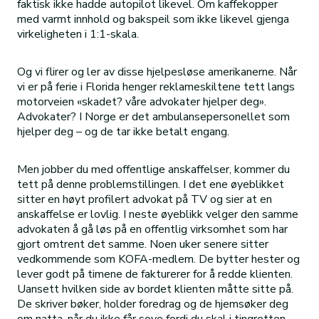
faktisk ikke hadde autopilot likevel. Om kaffekopper
med varmt innhold og bakspeil som ikke likevel gjenga
virkeligheten i 1:1-skala.
Og vi flirer og ler av disse hjelpesløse amerikanerne. Når
vi er på ferie i Florida henger reklameskiltene tett langs
motorveien «skadet? våre advokater hjelper deg».
Advokater? I Norge er det ambulansepersonellet som
hjelper deg – og de tar ikke betalt engang.
Men jobber du med offentlige anskaffelser, kommer du
tett på denne problemstillingen. I det ene øyeblikket
sitter en høyt profilert advokat på TV og sier at en
anskaffelse er lovlig. I neste øyeblikk velger den samme
advokaten å gå løs på en offentlig virksomhet som har
gjort omtrent det samme. Noen uker senere sitter
vedkommende som KOFA-medlem. De bytter hester og
lever godt på timene de fakturerer for å redde klienten.
Uansett hvilken side av bordet klienten måtte sitte på.
De skriver bøker, holder foredrag og de hjemsøker deg