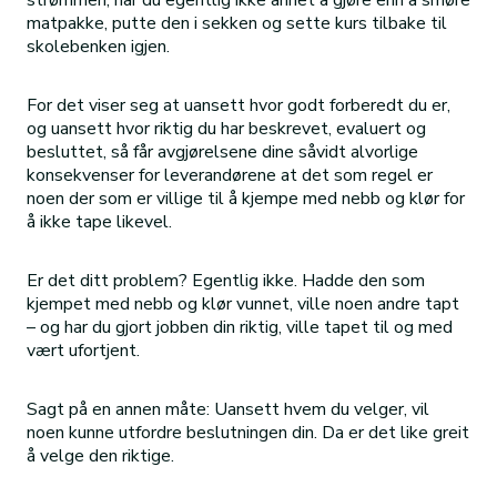
strømmen, har du egentlig ikke annet å gjøre enn å smøre
matpakke, putte den i sekken og sette kurs tilbake til
skolebenken igjen.
For det viser seg at uansett hvor godt forberedt du er,
og uansett hvor riktig du har beskrevet, evaluert og
besluttet, så får avgjørelsene dine såvidt alvorlige
konsekvenser for leverandørene at det som regel er
noen der som er villige til å kjempe med nebb og klør for
å ikke tape likevel.
Er det ditt problem? Egentlig ikke. Hadde den som
kjempet med nebb og klør vunnet, ville noen andre tapt
– og har du gjort jobben din riktig, ville tapet til og med
vært ufortjent.
Sagt på en annen måte: Uansett hvem du velger, vil
noen kunne utfordre beslutningen din. Da er det like greit
å velge den riktige.