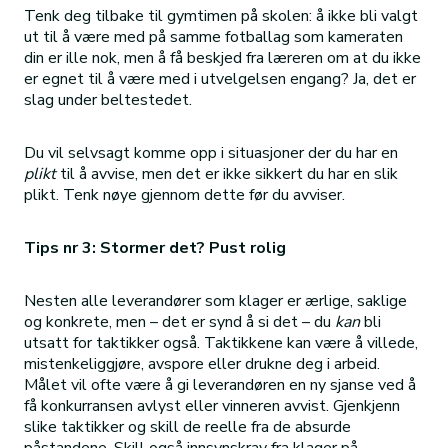
Tenk deg tilbake til gymtimen på skolen: å ikke bli valgt
ut til å være med på samme fotballag som kameraten
din er ille nok, men å få beskjed fra læreren om at du ikke
er egnet til å være med i utvelgelsen engang? Ja, det er
slag under beltestedet.
Du vil selvsagt komme opp i situasjoner der du har en
plikt
til å avvise, men det er ikke sikkert du har en slik
plikt. Tenk nøye gjennom dette før du avviser.
Tips nr 3: Stormer det? Pust rolig
Nesten alle leverandører som klager er ærlige, saklige
og konkrete, men – det er synd å si det – du
kan
bli
utsatt for taktikker også. Taktikkene kan være å villede,
mistenkeliggjøre, avspore eller drukne deg i arbeid.
Målet vil ofte være å gi leverandøren en ny sjanse ved å
få konkurransen avlyst eller vinneren avvist. Gjenkjenn
slike taktikker og skill de reelle fra de absurde