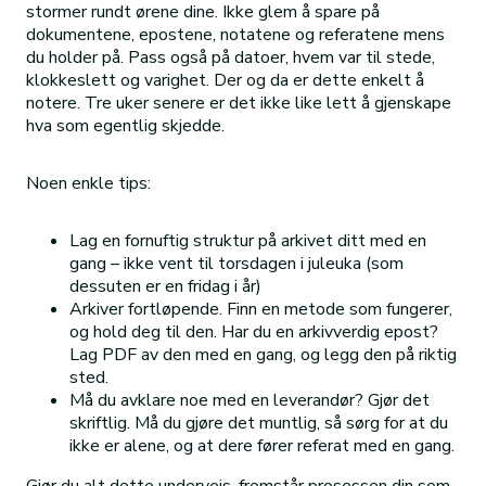
stormer rundt ørene dine. Ikke glem å spare på
dokumentene, epostene, notatene og referatene mens
du holder på. Pass også på datoer, hvem var til stede,
klokkeslett og varighet. Der og da er dette enkelt å
notere. Tre uker senere er det ikke like lett å gjenskape
hva som egentlig skjedde.
Noen enkle tips:
Lag en fornuftig struktur på arkivet ditt med en
gang – ikke vent til torsdagen i juleuka (som
dessuten er en fridag i år)
Arkiver fortløpende. Finn en metode som fungerer,
og hold deg til den. Har du en arkivverdig epost?
Lag PDF av den med en gang, og legg den på riktig
sted.
Må du avklare noe med en leverandør? Gjør det
skriftlig. Må du gjøre det muntlig, så sørg for at du
ikke er alene, og at dere fører referat med en gang.