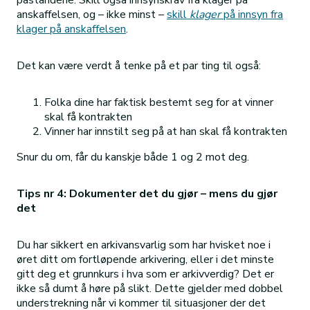
påstandene. Skill også innsynskrav fra klager på
anskaffelsen, og – ikke minst –
skill
klager
på innsyn fra
klager på anskaffelsen
.
Det kan være verdt å tenke på et par ting til også:
Folka dine har faktisk bestemt seg for at vinner
skal få kontrakten
Vinner har innstilt seg på at han skal få kontrakten
Snur du om, får du kanskje både 1 og 2 mot deg.
Tips nr 4: Dokumenter det du gjør – mens du gjør
det
Du har sikkert en arkivansvarlig som har hvisket noe i
øret ditt om fortløpende arkivering, eller i det minste
gitt deg et grunnkurs i hva som er arkivverdig? Det er
ikke så dumt å høre på slikt. Dette gjelder med dobbel
understrekning når vi kommer til situasjoner der det