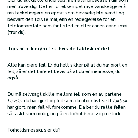
Gjør du alt dette underveis, fremstår prosessen din som
mer troverdig. Det er for eksempel mye vanskeligere å
mistenkeliggjøre en epost som beviselig ble sendt og
besvart den tolvte mai, enn en redegjørelse for en
telefonsamtale som fant sted en eller annen gang i mai
(tror du).
Tips nr 5: Innrøm feil, hvis de faktisk er det
Alle kan gjøre feil. Er du helt sikker på at du har gjort en
feil, så er det bare et bevis på at du er menneske, du
også.
Du må selvsagt skille mellom feil som en av partene
hevder
du har gjort og feil som du objektivt sett
faktisk
har gjort, men feil vil forekomme. Da bør du rette feilen
så raskt som mulig, og på en forholdsmessig metode.
Forholdsmessig, sier du?